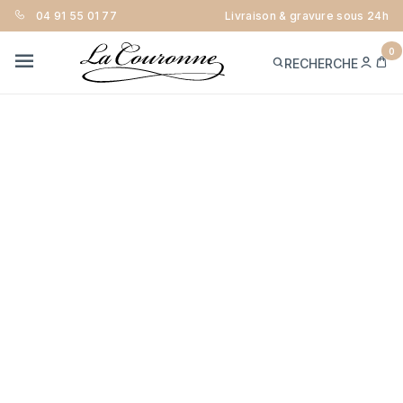
04 91 55 01 77
Livraison & gravure sous 24h
0
ME
PA
RECHERCHE
CON
MENU