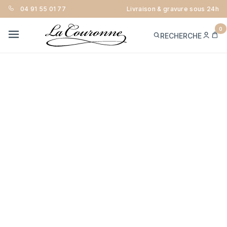
04 91 55 01 77
Livraison & gravure sous 24h
0
ME
PA
RECHERCHE
CON
MENU