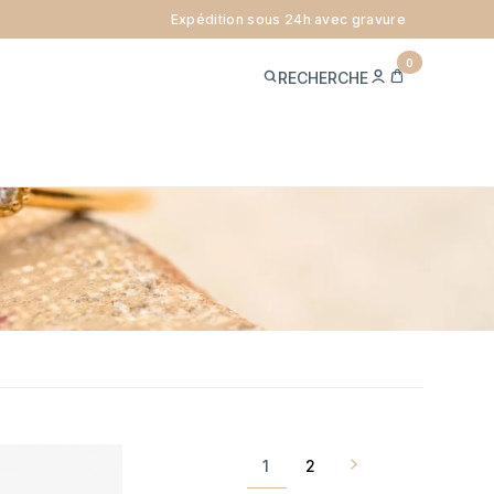
Expédition sous 24h avec gravure
0
ME
PANIER
RECHERCHE
CONNECTER
Page
1
2