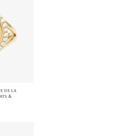
E DE LA
ATS &