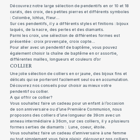
Découvrez notre large sélection de pendentifs en or 10 et 18
carats, des croix, des petites pierres et différents symboles
: Colombe, Ichtus, Fleur…
Sur ces pendentifs, il y a différents styles et finitions : bijoux
laqués, de la nacre, des perles et des diamants.
Parmi les croix, une sélection de différentes formes est
présentée :
croix provençale
,
croix copte
…
Pour aller avec un
pendentif de baptême
, vous pouvez
également choisir la
chaîne de baptême en or
assortie,
différentes mailles, longueurs et couleurs d’or
COLLIER
Une jolie sélection de colliers en or jaune, des bijoux fins et
délicats qui se porteront facilement seul ou en accumulation.
Découvrez nos conseils pour choisir au mieux votre
pendentif ou collier.
A qui offrir ce collier?
Vous souhaitez faire un cadeau pour un enfant à l’occasion
de son anniversaire ou d’une Première Communion, nous
proposons des colliers d’une longueur de 39cm avec un
anneau intermédiaire à 36cm, sur ces colliers, il y a plusieurs
formes serties de diamants : Lune, coeur, étoile.
Vous souhaitez faire un cadeau d’anniversaire à une femme
ou tout simplement vous faire plaisir, découvrez nos colliers