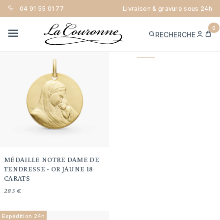
Trier
04 91 55 01 77
Livraison & gravure sous 24h
FILTRER
0
ME
PA
RECHERCHE
CON
MENU
Expédition 24h
Page
1
2
suivante
MÉDAILLE NOTRE DAME DE
TENDRESSE - OR JAUNE 18
CARATS
285 €
Expédition 24h