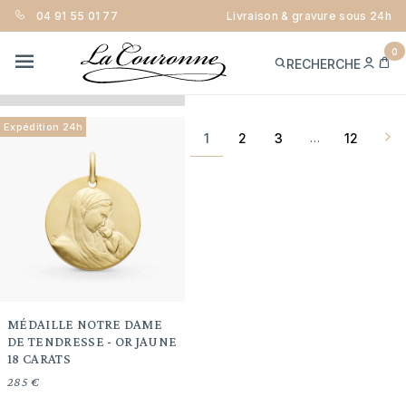
04 91 55 01 77
Livraison & gravure sous 24h
0
Trier
ME
PA
RECHERCHE
FILTRER
CON
MENU
Expédition 24h
Pag
1
2
3
12
…
sui
MÉDAILLE NOTRE DAME
DE TENDRESSE - OR JAUNE
18 CARATS
285 €