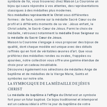
symbole de foi, vous trouverez chez Maison La Couronne un
bijou qui saura répondre à vos attentes, des représentations
classiques à des médailles plus modernes.
Nos
médailles représentent le Christ
sous différentes
formes : de face, comme sur la médaille Sacré Cœur ou de
profil et à différents moments de sa vie : Jésus enfant, le
Christ adulte, le Sacré-Cœur de Jésus. Parmi le choix de
médaille, retrouvez notamment la
médaille Doux Seigneur
ou
la
médaille du Sacré Cœur de Jésus
.
Maison la Couronne s’engage à vous proposer des bijoux de
qualité, dont chaque modèle est unique avec des détails
raffinés qui en font de véritables œuvres d’art. Que vous
préfériez des médailles rondes ou ovales, frappées ou
ajourées, notre collection vous offre une gamme étendue de
choix pour un cadeau inoubliable.
Découvrez également nos sélections de
médailles Ange de
baptême
et de
médailles de la Vierge Marie
, Saints et
symboles sur notre site.
LA SYMBOLIQUE DE LA MÉDAILLE DE JÉSUS
CHRIST
La
médaille de baptême à l’effigie du Christ
est un symbole
fort pour un futur baptisé. Ce bijou traditionnel et intemporel
est un cadeau idéal à offrir le jour du baptême de votre