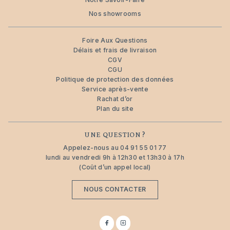
Nos showrooms
Foire Aux Questions
Délais et frais de livraison
CGV
CGU
Politique de protection des données
Service après-vente
Rachat d’or
Plan du site
UNE QUESTION ?
Appelez-nous au
04 91 55 01 77
lundi au vendredi 9h à 12h30 et 13h30 à 17h
(Coût d’un appel local)
NOUS CONTACTER
Suivez-
Suivez-
nous
nous