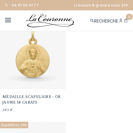
Trier
04 91 55 01 77
Livraison & gravure sous 24h
FILTRER
0
ME
PA
RECHERCHE
CON
MENU
Expédition 24h
MÉDAILLE SCAPULAIRE - OR
JAUNE 18 CARATS
285 €
Expédition 24h