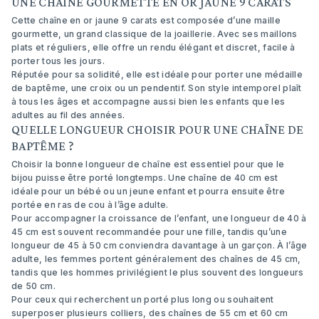
UNE CHAÎNE GOURMETTE EN OR JAUNE 9 CARATS
Cette chaîne en or jaune 9 carats est composée d’une maille
gourmette, un grand classique de la joaillerie. Avec ses maillons
plats et réguliers, elle offre un rendu élégant et discret, facile à
porter tous les jours.
Réputée pour sa solidité, elle est idéale pour porter une médaille
de baptême, une croix ou un pendentif. Son style intemporel plaît
à tous les âges et accompagne aussi bien les enfants que les
adultes au fil des années.
QUELLE LONGUEUR CHOISIR POUR UNE CHAÎNE DE
BAPTÊME ?
Choisir la bonne longueur de chaîne est essentiel pour que le
bijou puisse être porté longtemps. Une chaîne de 40 cm est
idéale pour un bébé ou un jeune enfant et pourra ensuite être
portée en ras de cou à l’âge adulte.
Pour accompagner la croissance de l’enfant, une longueur de 40 à
45 cm est souvent recommandée pour une fille, tandis qu’une
longueur de 45 à 50 cm conviendra davantage à un garçon. À l’âge
adulte, les femmes portent généralement des chaînes de 45 cm,
tandis que les hommes privilégient le plus souvent des longueurs
de 50 cm.
Pour ceux qui recherchent un porté plus long ou souhaitent
superposer plusieurs colliers, des chaînes de 55 cm et 60 cm