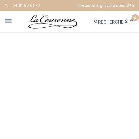
04 91 55 01 77
Livraison & gravure sous 24h
0
ME
PA
RECHERCHE
CON
MENU