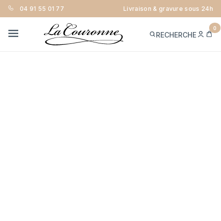
04 91 55 01 77
Livraison & gravure sous 24h
0
ME
PA
RECHERCHE
CON
MENU