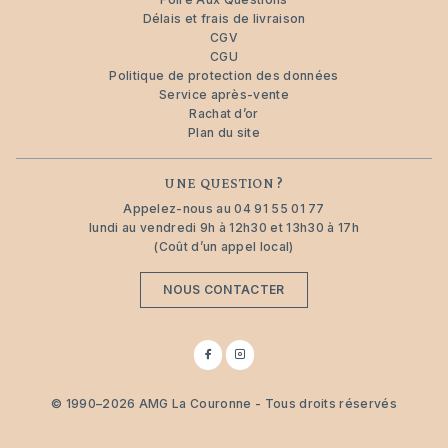
Délais et frais de livraison
CGV
CGU
Politique de protection des données
Service après-vente
Rachat d’or
Plan du site
UNE QUESTION ?
Appelez-nous au
04 91 55 01 77
lundi au vendredi 9h à 12h30 et 13h30 à 17h
(Coût d’un appel local)
NOUS CONTACTER
Suivez-
Suivez-
nous
nous
sur
sur
Facebook
Instagram
© 1990–2026 AMG La Couronne - Tous droits réservés