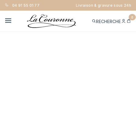
04 91 55 01 77
Livraison & gravure sous 24h
0
ME
PA
RECHERCHE
CON
MENU