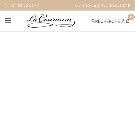
04 91 55 01 77
Livraison & gravure sous 24h
0
ME
PA
RECHERCHE
CON
MENU