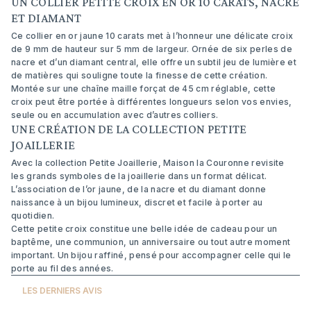
UN COLLIER PETITE CROIX EN OR 10 CARATS, NACRE
ET DIAMANT
Ce collier en or jaune 10 carats met à l’honneur une délicate croix
de 9 mm de hauteur sur 5 mm de largeur. Ornée de six perles de
nacre et d’un diamant central, elle offre un subtil jeu de lumière et
de matières qui souligne toute la finesse de cette création.
Montée sur une chaîne maille forçat de 45 cm réglable, cette
croix peut être portée à différentes longueurs selon vos envies,
seule ou en accumulation avec d’autres colliers.
UNE CRÉATION DE LA COLLECTION PETITE
JOAILLERIE
Avec la collection Petite Joaillerie, Maison la Couronne revisite
les grands symboles de la joaillerie dans un format délicat.
L’association de l’or jaune, de la nacre et du diamant donne
naissance à un bijou lumineux, discret et facile à porter au
quotidien.
Cette petite croix constitue une belle idée de cadeau pour un
baptême, une communion, un anniversaire ou tout autre moment
important. Un bijou raffiné, pensé pour accompagner celle qui le
porte au fil des années.
LES DERNIERS AVIS