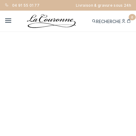
04 91 55 01 77
Livraison & gravure sous 24h
0
ME
PA
RECHERCHE
CON
MENU