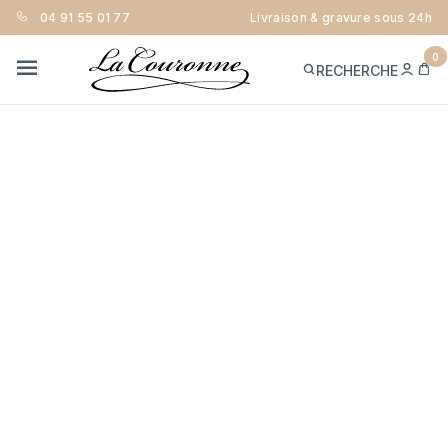
04 91 55 01 77
Livraison & gravure sous 24h
0
ME
PA
RECHERCHE
CON
MENU