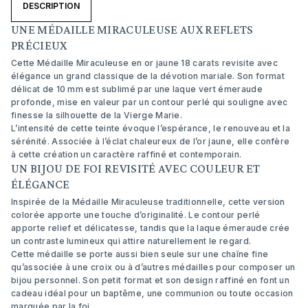
DESCRIPTION
UNE MÉDAILLE MIRACULEUSE AUX REFLETS
PRÉCIEUX
Cette Médaille Miraculeuse en or jaune 18 carats revisite avec
élégance un grand classique de la dévotion mariale. Son format
délicat de 10 mm est sublimé par une laque vert émeraude
profonde, mise en valeur par un contour perlé qui souligne avec
finesse la silhouette de la Vierge Marie.
L’intensité de cette teinte évoque l’espérance, le renouveau et la
sérénité. Associée à l’éclat chaleureux de l’or jaune, elle confère
à cette création un caractère raffiné et contemporain.
UN BIJOU DE FOI REVISITÉ AVEC COULEUR ET
ÉLÉGANCE
Inspirée de la Médaille Miraculeuse traditionnelle, cette version
colorée apporte une touche d’originalité. Le contour perlé
apporte relief et délicatesse, tandis que la laque émeraude crée
un contraste lumineux qui attire naturellement le regard.
Cette médaille se porte aussi bien seule sur une chaîne fine
qu’associée à une croix ou à d’autres médailles pour composer un
bijou personnel. Son petit format et son design raffiné en font un
cadeau idéal pour un baptême, une communion ou toute occasion
marquée par la foi.