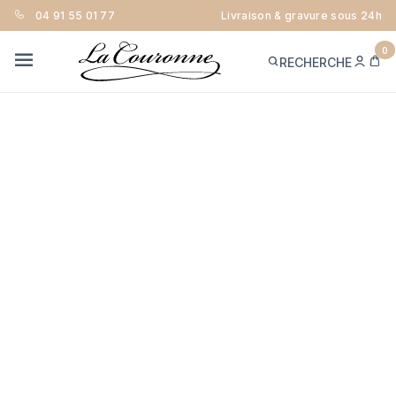
04 91 55 01 77
Livraison & gravure sous 24h
0
ME
PA
RECHERCHE
CON
MENU