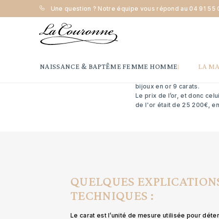
Une question ? Notre équipe vous répond au
04 91 55 
Accueil
Différence entre le 9 et le 18 carats
D
Il y a en effet une explicat
NAISSANCE & BAPTÊME
FEMME
HOMME
LA M
différence est vraiment sign
Traditionnellement, les bij
bijoux en or 9 carats.
Le prix de l’or, et donc cel
de l'or était de 25 200€, 
QUELQUES EXPLICATION
TECHNIQUES :
Le carat est l’unité de mesure utilisée pour déte