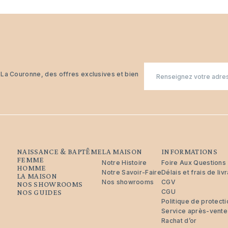
E-
n La Couronne, des offres exclusives et bien
mail
NAISSANCE & BAPTÊME
LA MAISON
INFORMATIONS
FEMME
Notre Histoire
Foire Aux Questions
HOMME
Notre Savoir-Faire
Délais et frais de liv
LA MAISON
Nos showrooms
CGV
NOS SHOWROOMS
CGU
NOS GUIDES
Politique de protec
Service après-vente
Rachat d’or