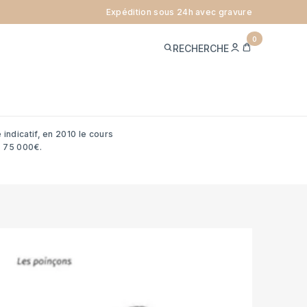
Expédition sous 24h avec gravure
0
ME
PANIER
RECHERCHE
TS
CONNECTER
aille, poids, …) et que la
lité d’or.
e ces dernières années des
 indicatif, en 2010 le cours
, 75 000€.