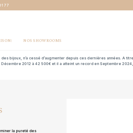
01 77
IFFÉRENCE ENTRE LE 9 ET LE 18 CARA
ion simple à cette différence de prix: si c’est vraiment la même médaille (t
AISON
NOS SHOWROOMS
ificative, c’est certainement qu’elle n’est pas pas faite dans la même qua
oux étaient fabriqués en or 18 carats, mais on a également vu apparaîtr
ui des bijoux, n’a cessé d’augmenter depuis ces dernières années. A titre
en Décembre 2012 à 42 500€ et il a atteint un record en Septembre 2024
S
rminer la pureté des