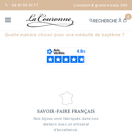
04 91 55 01 77
Livraison & gravure sous 24h
TOUT SAVOIR SUR L’OR
0
ME
PA
RECHERCHE
CON
MENU
Différence entre le 9 et le 18 carats
Quelle matière choisir pour une médaille de baptême ?
SAVOIR-FAIRE FRANÇAIS
Nos bijoux sont fabriqués dans nos
ateliers avec un artisanat
d’excellence.