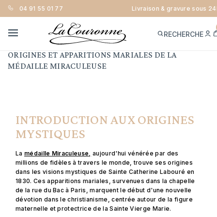
04 91 55 01 77
Livraison & gravure sous 24
LA PUISSANCE DE LA MÉDAILLE
MIRACULEUSE
M
RECHERCHE
C
MENU
ORIGINES ET APPARITIONS MARIALES DE LA
MÉDAILLE MIRACULEUSE
INTRODUCTION AUX ORIGINES
MYSTIQUES
La
médaille Miraculeuse
,
aujourd'hui vénérée par des
millions de fidèles à travers le monde, trouve ses origines
dans les visions mystiques de Sainte Catherine Labouré en
1830. Ces apparitions mariales, survenues dans la chapelle
de la rue du Bac à Paris, marquent le début d'une nouvelle
dévotion dans le christianisme, centrée autour de la figure
maternelle et protectrice de la Sainte Vierge Marie.