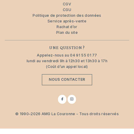
CGV
CGU
Politique de protection des données
Service après-vente
Rachat d’or
Plan du site
UNE QUESTION ?
Appelez-nous au
04 91 55 01 77
lundi au vendredi 9h à 12h30 et 13h30 à 17h
(Coût d’un appel local)
NOUS CONTACTER
Suivez-
Suivez-
nous
nous
sur
sur
Facebook
Instagram
© 1990–2026 AMG La Couronne - Tous droits réservés