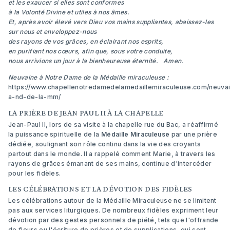
et les exaucer si elles sont conformes
à la Volonté Divine et utiles à nos âmes.
Et, après avoir élevé vers Dieu vos mains suppliantes, abaissez-les
sur nous et enveloppez-nous
des rayons de vos grâces, en éclairant nos esprits,
en purifiant nos cœurs, afin que, sous votre conduite,
nous arrivions un jour à la bienheureuse éternité. Amen.
Neuvaine à Notre Dame de la Médaille miraculeuse :
https://www.chapellenotredamedelamedaillemiraculeuse.com/neuva
a-nd-de-la-mm/
LA PRIÈRE DE JEAN PAUL II À LA CHAPELLE
Jean-Paul II, lors de sa visite à la chapelle rue du Bac, a réaffirmé
la puissance spirituelle de la
Médaille Miraculeuse
par une prière
dédiée, soulignant son rôle continu dans la vie des croyants
partout dans le monde. Il a rappelé comment Marie, à travers les
rayons de grâces émanant de ses mains, continue d'intercéder
pour les fidèles.
LES CÉLÉBRATIONS ET LA DÉVOTION DES FIDÈLES
Les célébrations autour de la Médaille Miraculeuse ne se limitent
pas aux services liturgiques. De nombreux fidèles expriment leur
dévotion par des gestes personnels de piété, tels que l'offrande
de fleurs ou l'écriture de prières et de supplications, qui sont