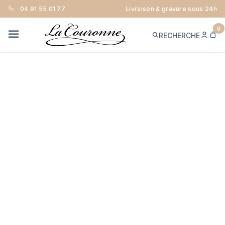
04 91 55 01 77
Livraison & gravure sous 24h
0
ME
PA
RECHERCHE
CON
MENU