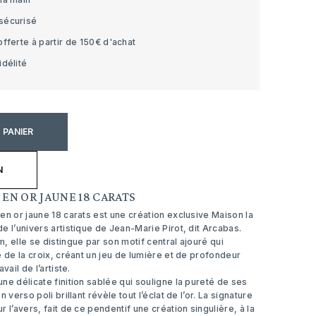
sécurisé
offerte à partir de 150€ d'achat
idélité
 PANIER
N
 EN OR JAUNE 18 CARATS
en or jaune 18 carats est une création exclusive Maison la
e l’univers artistique de Jean-Marie Pirot, dit Arcabas.
, elle se distingue par son motif central ajouré qui
e de la croix, créant un jeu de lumière et de profondeur
vail de l’artiste.
ne délicate finition sablée qui souligne la pureté de ses
 verso poli brillant révèle tout l’éclat de l’or. La signature
 l’avers, fait de ce pendentif une création singulière, à la