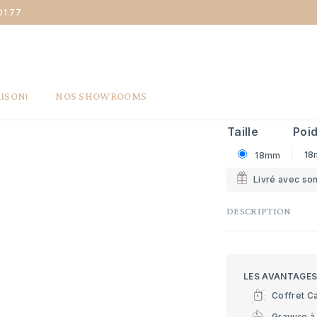
01 77
nne Croix arcabas ajourée - or jaune 18 carats
CROIX ARC
CARATS
275 €
AISON
NOS SHOWROOMS
Taille
Poi
18
18mm
Livré avec son
DESCRIPTION
LES AVANTAGE
Coffret C
Gravure à 