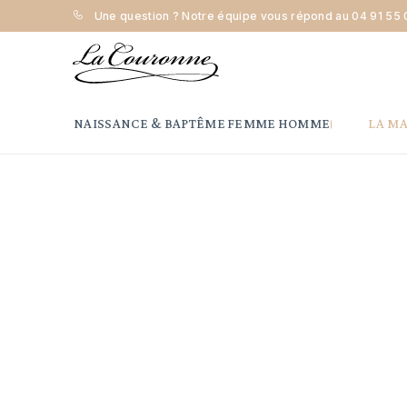
Une question ? Notre équipe vous répond au
04 91 55 
Accueil
Naissance & Baptême
Croix
Maison la Couro
NAISSANCE & BAPTÊME
FEMME
HOMME
LA M