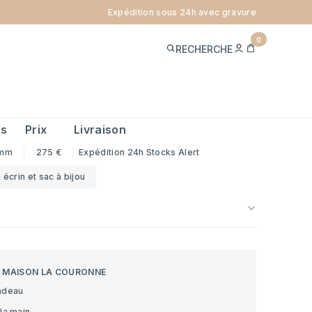
Expédition sous 24h avec gravure
ABAS AJOURÉE - OR JAUNE 18
0
ME
PANIER
RECHERCHE
CONNECTER
ref.
K300-18
ds
Prix
Livraison
mm
275 €
Expédition 24h
Stocks Alert
 écrin et sac à bijou
S MAISON LA COURONNE
adeau
la main