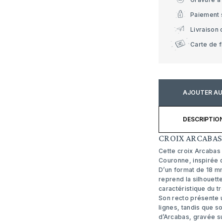
Paiement 
Livraison 
Carte de f
AJOUTER AU
DESCRIPTIO
CROIX ARCABAS
Cette croix Arcabas 
Couronne, inspirée d
D’un format de 18 mm
reprend la silhouett
caractéristique du tra
Son recto présente u
lignes, tandis que son
d’Arcabas, gravée sur