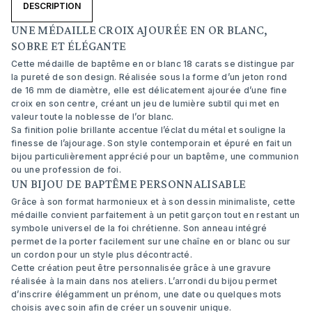
DESCRIPTION
UNE MÉDAILLE CROIX AJOURÉE EN OR BLANC,
SOBRE ET ÉLÉGANTE
Cette médaille de baptême en or blanc 18 carats se distingue par
la pureté de son design. Réalisée sous la forme d’un jeton rond
de 16 mm de diamètre, elle est délicatement ajourée d’une fine
croix en son centre, créant un jeu de lumière subtil qui met en
valeur toute la noblesse de l’or blanc.
Sa finition polie brillante accentue l’éclat du métal et souligne la
finesse de l’ajourage. Son style contemporain et épuré en fait un
bijou particulièrement apprécié pour un baptême, une communion
ou une profession de foi.
UN BIJOU DE BAPTÊME PERSONNALISABLE
Grâce à son format harmonieux et à son dessin minimaliste, cette
médaille convient parfaitement à un petit garçon tout en restant un
symbole universel de la foi chrétienne. Son anneau intégré
permet de la porter facilement sur une chaîne en or blanc ou sur
un cordon pour un style plus décontracté.
Cette création peut être personnalisée grâce à une gravure
réalisée à la main dans nos ateliers. L’arrondi du bijou permet
d’inscrire élégamment un prénom, une date ou quelques mots
choisis avec soin afin de créer un souvenir unique.