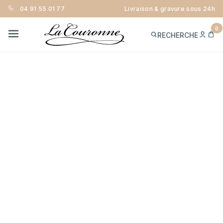
04 91 55 01 77
Livraison & gravure sous 24h
0
ME
PA
RECHERCHE
CON
MENU