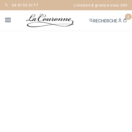
04 91 55 01 77
Livraison & gravure sous 24h
0
ME
PA
RECHERCHE
CON
MENU