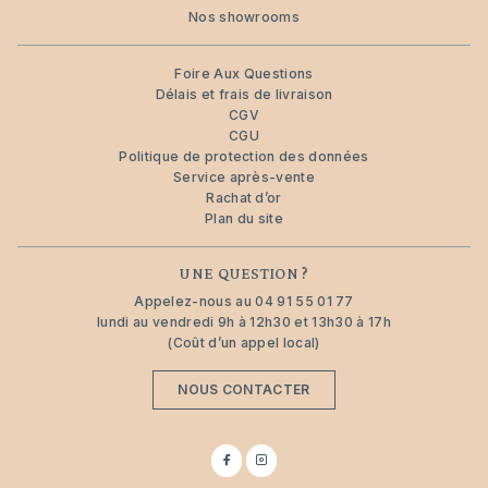
Nos showrooms
Foire Aux Questions
Délais et frais de livraison
CGV
CGU
Politique de protection des données
Service après-vente
Rachat d’or
Plan du site
UNE QUESTION ?
Appelez-nous au
04 91 55 01 77
lundi au vendredi 9h à 12h30 et 13h30 à 17h
(Coût d’un appel local)
NOUS CONTACTER
Suivez-
Suivez-
nous
nous
sur
sur