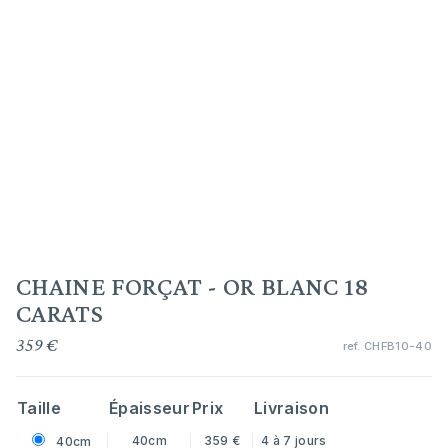
CHAINE FORÇAT - OR BLANC 18
CARATS
359 €
ref.
CHFB10-40
Taille
Épaisseur
Prix
Livraison
40cm
359 €
4 à 7 jours
40cm