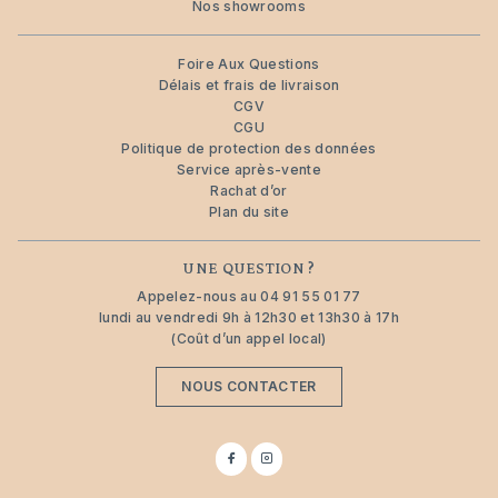
Nos showrooms
Foire Aux Questions
Délais et frais de livraison
CGV
CGU
Politique de protection des données
Service après-vente
Rachat d’or
Plan du site
UNE QUESTION ?
Appelez-nous au
04 91 55 01 77
lundi au vendredi 9h à 12h30 et 13h30 à 17h
(Coût d’un appel local)
NOUS CONTACTER
Suivez-
Suivez-
nous
nous
sur
sur
Facebook
Instagram