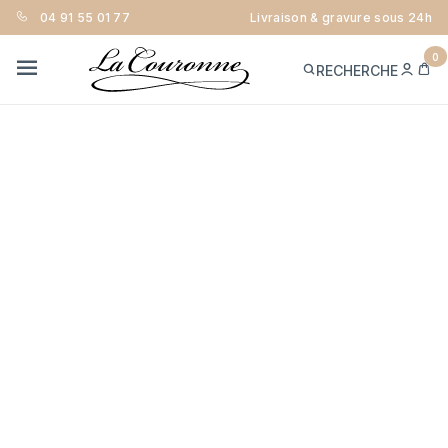
04 91 55 01 77
Livraison & gravure sous 24h
0
ME
PA
RECHERCHE
CON
MENU