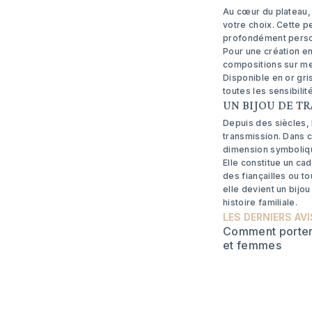
Au cœur du plateau, u
votre choix. Cette p
profondément personn
Pour une création en
compositions sur me
Disponible en or gri
toutes les sensibilit
UN BIJOU DE T
Depuis des siècles, 
transmission. Dans c
dimension symboliqu
Elle constitue un ca
des fiançailles ou t
elle devient un bijo
histoire familiale.
LES DERNIERS AVI
Comment porter
et femmes