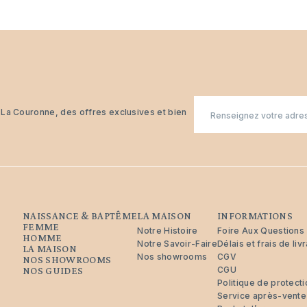
E-
n La Couronne, des offres exclusives et bien
mail
NAISSANCE & BAPTÊME
LA MAISON
INFORMATIONS
FEMME
Notre Histoire
Foire Aux Questions
HOMME
Notre Savoir-Faire
Délais et frais de liv
LA MAISON
Nos showrooms
CGV
NOS SHOWROOMS
CGU
NOS GUIDES
Politique de protec
Service après-vente