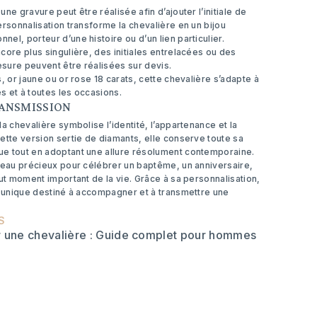
ne gravure peut être réalisée afin d’ajouter l’initiale de
ersonnalisation transforme la chevalière en un bijou
el, porteur d’une histoire ou d’un lien particulier.
core plus singulière, des initiales entrelacées ou des
sure peuvent être réalisées sur devis.
s, or jaune ou or rose 18 carats, cette chevalière s’adapte à
és et à toutes les occasions.
RANSMISSION
la chevalière symbolise l’identité, l’appartenance et la
ette version sertie de diamants, elle conserve toute sa
e tout en adoptant une allure résolument contemporaine.
deau précieux pour célébrer un baptême, un anniversaire,
out moment important de la vie. Grâce à sa personnalisation,
u unique destiné à accompagner et à transmettre une
S
 une chevalière : Guide complet pour hommes