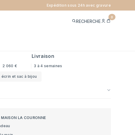
Expédition sous 24h avec gravure
VALIÈRE - OR BLANC 18 CARATS
0
ME
PANIER
RECHERCHE
CONNECTER
TS
 offerte
ref.
BCHD_G
Livraison
2 060 €
3 à 4 semaines
 écrin et sac à bijou
S MAISON LA COURONNE
adeau
la main