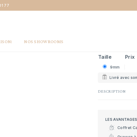
01 77
ne Bague chevalière - or blanc 18 carats & diamants
BAGUE CHE
& DIAMAN
2 060 €
Livraison
AISON
NOS SHOWROOMS
Taille
Prix
9mm
Livré avec son
DESCRIPTION
LES AVANTAGE
Coffret C
Gravure à 