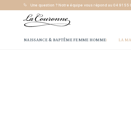
Une question ? Notre équipe vous répond au
04 91 55 
Accueil
Femme
Joaillerie
Bague
Maison la Couron
NAISSANCE & BAPTÊME
FEMME
HOMME
LA M