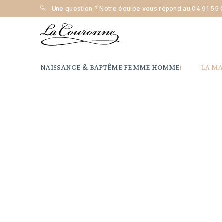
Une question ? Notre équipe vous répond au
04 91 55 
Accueil
Naissance & Baptême
Bracelet
Bracelet cor
NAISSANCE & BAPTÊME
FEMME
HOMME
LA M