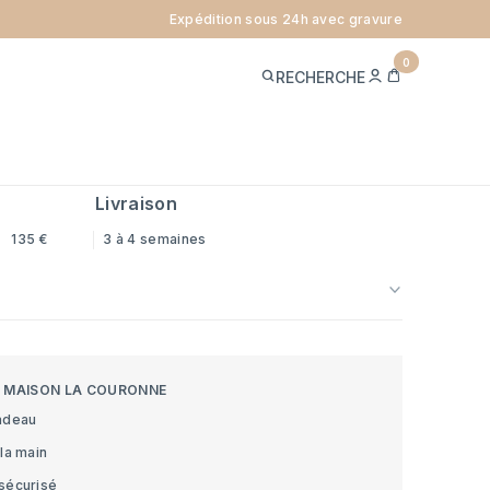
Expédition sous 24h avec gravure
CORDON SAINT ESPRIT - OR
0
ME
PANIER
RECHERCHE
CONNECTER
ARATS
ref.
BRCPSE_9
x
Livraison
135 €
3 à 4 semaines
S MAISON LA COURONNE
adeau
la main
sécurisé