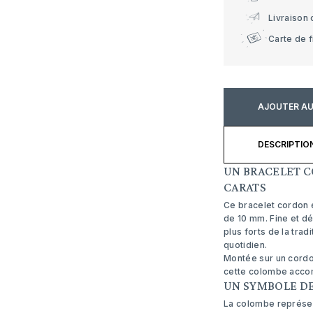
Livraison 
Carte de f
AJOUTER AU
DESCRIPTIO
UN BRACELET C
CARATS
Ce bracelet cordon e
de 10 mm. Fine et dé
plus forts de la trad
quotidien.
Montée sur un cordon
cette colombe accom
UN SYMBOLE DE
La colombe représent