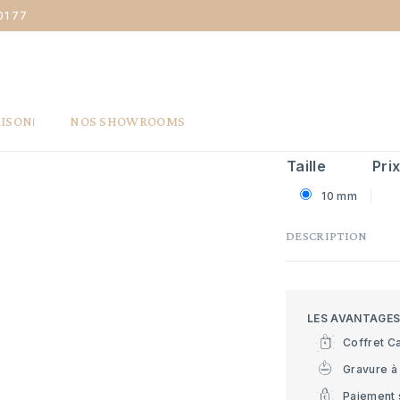
01 77
don
Maison la Couronne Bracelet cordon Saint Esprit - or jaune 9 carats
BRACELET 
JAUNE 9 C
135 €
AISON
NOS SHOWROOMS
Taille
Pri
10 mm
DESCRIPTION
LES AVANTAGE
Coffret C
Gravure à 
Paiement 