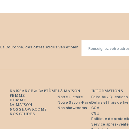
E-
n La Couronne, des offres exclusives et bien
mail
NAISSANCE & BAPTÊME
LA MAISON
INFORMATIONS
FEMME
Notre Histoire
Foire Aux Questions
HOMME
Notre Savoir-Faire
Délais et frais de liv
LA MAISON
Nos showrooms
CGV
NOS SHOWROOMS
CGU
NOS GUIDES
Politique de protec
Service après-vente