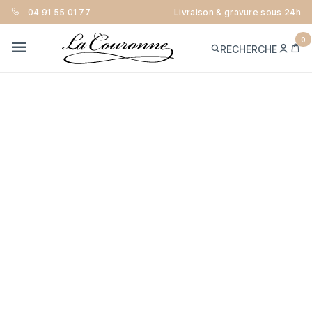
04 91 55 01 77
Livraison & gravure sous 24h
0
ME
PA
RECHERCHE
CON
MENU