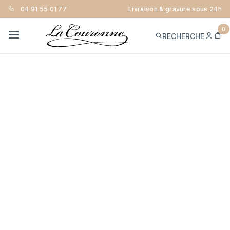
04 91 55 01 77
Livraison & gravure sous 24h
0
ME
PA
RECHERCHE
CON
MENU