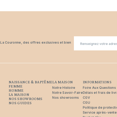
E-
n La Couronne, des offres exclusives et bien
mail
NAISSANCE & BAPTÊME
LA MAISON
INFORMATIONS
FEMME
Notre Histoire
Foire Aux Questions
HOMME
Notre Savoir-Faire
Délais et frais de liv
LA MAISON
Nos showrooms
CGV
NOS SHOWROOMS
CGU
NOS GUIDES
Politique de protec
Service après-vente