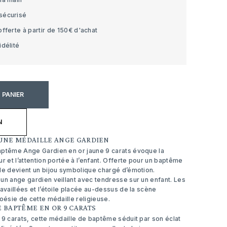
sécurisé
offerte à partir de 150€ d'achat
idélité
 PANIER
N
’UNE MÉDAILLE ANGE GARDIEN
aptême Ange Gardien en or jaune 9 carats évoque la
ur et l’attention portée à l’enfant. Offerte pour un baptême
le devient un bijou symbolique chargé d’émotion.
un ange gardien veillant avec tendresse sur un enfant. Les
ravaillées et l’étoile placée au-dessus de la scène
poésie de cette médaille religieuse.
 BAPTÊME EN OR 9 CARATS
 9 carats, cette médaille de baptême séduit par son éclat