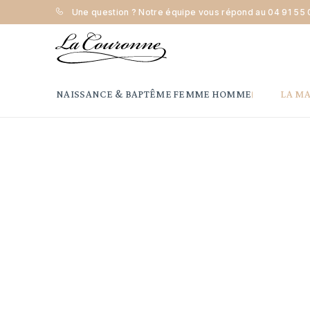
Une question ? Notre équipe vous répond au
04 91 55 
Accueil
Naissance & Baptême
Médaille de baptême
NAISSANCE & BAPTÊME
FEMME
HOMME
LA M