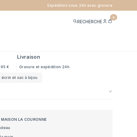
Expédition sous 24h avec gravure
ANGE GARDIEN - OR JAUNE 9
0
ME
PANIER
RECHERCHE
CONNECTER
ref.
A102-918
x
Livraison
295 €
Gravure et expédition 24h
 écrin et sac à bijou
S MAISON LA COURONNE
adeau
la main