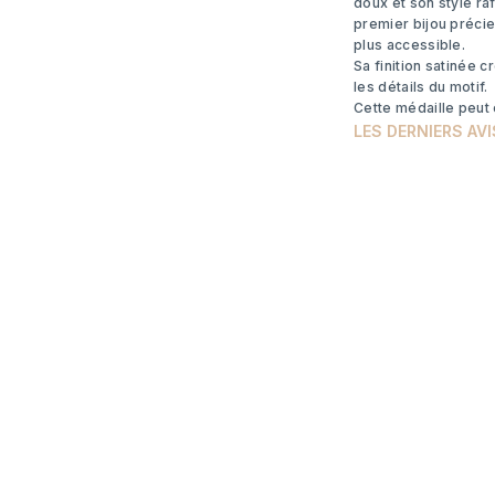
doux et son style raf
premier bijou précie
plus accessible.
Sa finition satinée c
les détails du motif.
Cette médaille peut
LES DERNIERS AVI