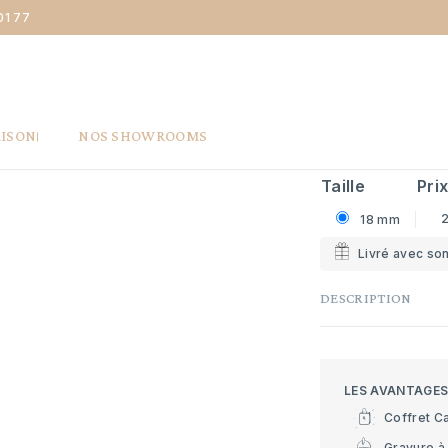
01 77
Ange
Maison la Couronne Médaille Ange Gardien - Or jaune 9 carats
MÉDAILLE 
CARATS
295 €
AISON
NOS SHOWROOMS
Taille
Pri
18 mm
Livré avec son
DESCRIPTION
LES AVANTAGE
Coffret C
Gravure à 