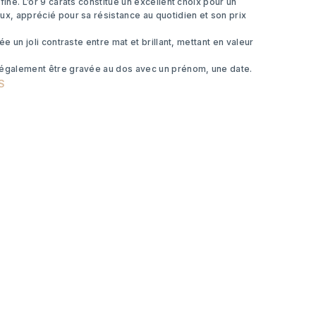
finé. L’or 9 carats constitue un excellent choix pour un
ux, apprécié pour sa résistance au quotidien et son prix
rée un joli contraste entre mat et brillant, mettant en valeur
 également être gravée au dos avec un prénom, une date.
S