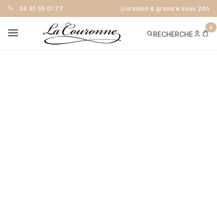
04 91 55 01 77
Livraison & gravure sous 24h
0
ME
PA
RECHERCHE
CON
MENU