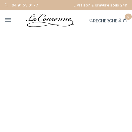
04 91 55 01 77
Livraison & gravure sous 24h
0
ME
PA
RECHERCHE
CON
MENU