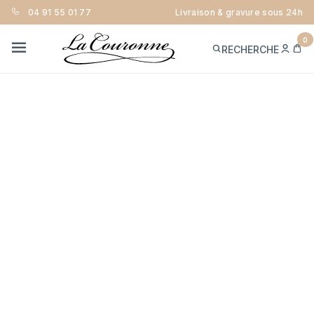
04 91 55 01 77
Livraison & gravure sous 24h
0
ME
PA
RECHERCHE
CON
MENU