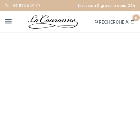
04 91 55 01 77
Livraison & gravure sous 24h
0
ME
PA
RECHERCHE
CON
MENU