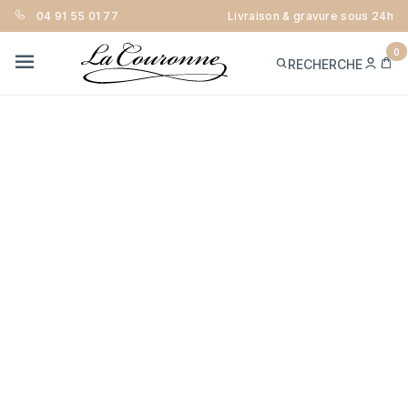
04 91 55 01 77
Livraison & gravure sous 24h
0
ME
PA
RECHERCHE
CON
MENU