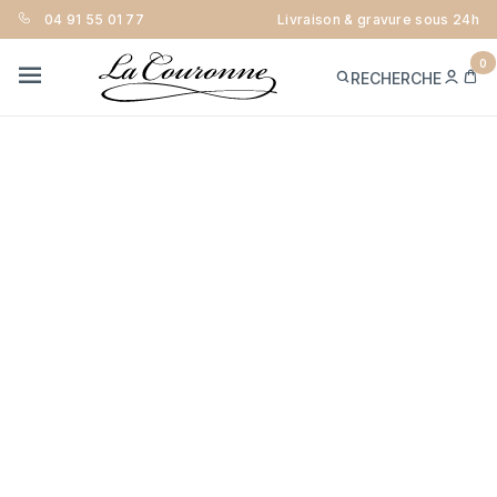
04 91 55 01 77
Livraison & gravure sous 24h
0
ME
PA
RECHERCHE
CON
MENU