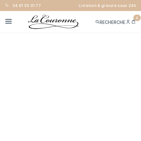
04 91 55 01 77
Livraison & gravure sous 24h
0
ME
PA
RECHERCHE
CON
MENU