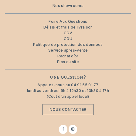
Nos showrooms
Foire Aux Questions
Délais et frais de livraison
CGV
CGU
Politique de protection des données
Service après-vente
Rachat d’or
Plan du site
UNE QUESTION ?
Appelez-nous au
04 91 55 01 77
lundi au vendredi 9h à 12h30 et 13h30 à 17h
(Coût d’un appel local)
NOUS CONTACTER
Suivez-
Suivez-
nous
nous
sur
sur