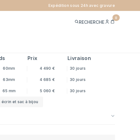
Expédition sous 24h avec gravure
ONC MASSIF - FIL 3MM - OR
0
ME
PANIER
RECHERCHE
CONNECTER
CARATS
 offerte
ref.
BJC30
ds
Prix
Livraison
60mm
4 490 €
30 jours
63mm
4 685 €
30 jours
65 mm
5 060 €
30 jours
 écrin et sac à bijou