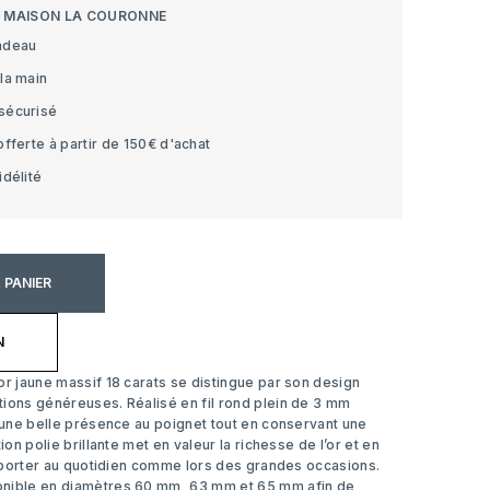
S MAISON LA COURONNE
adeau
la main
sécurisé
offerte à partir de 150€ d'achat
idélité
 PANIER
N
or jaune massif 18 carats se distingue par son design
tions généreuses. Réalisé en fil rond plein de 3 mm
e une belle présence au poignet tout en conservant une
tion polie brillante met en valeur la richesse de l’or et en
 à porter au quotidien comme lors des grandes occasions.
onible en diamètres 60 mm, 63 mm et 65 mm afin de