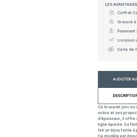
LES AVANTAGE
Coffret C
Gravure à 
Paiement 
Livraison 
Carte de f
AJOUTER AU
DESCRIPTIO
Ce bracelet jonc en 
sobre et ses propor
d’épaisseur, il offr
ligne épurée. Sa fini
fait un bijou facile
Ce modèle est disp