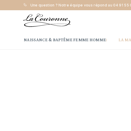
Une question ? Notre équipe vous répond au
04 91 55 
Accueil
Femme
Bracelet
Bracelet jonc
Maison la 
NAISSANCE & BAPTÊME
FEMME
HOMME
LA M