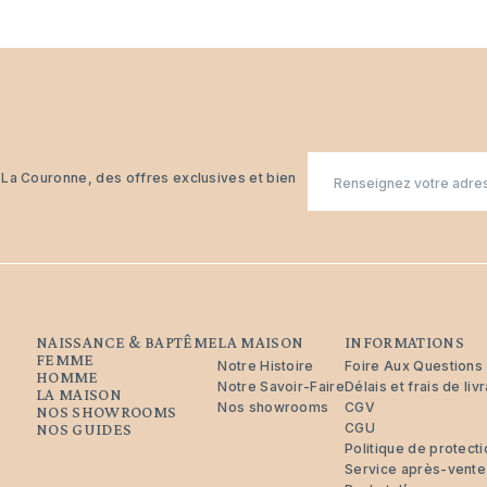
E-
n La Couronne, des offres exclusives et bien
mail
NAISSANCE & BAPTÊME
LA MAISON
INFORMATIONS
FEMME
Notre Histoire
Foire Aux Questions
HOMME
Notre Savoir-Faire
Délais et frais de liv
LA MAISON
Nos showrooms
CGV
NOS SHOWROOMS
CGU
NOS GUIDES
Politique de protec
Service après-vente