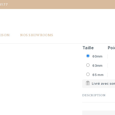
01 77
Couronne Bracelet jonc massif - fil 3mm - or jaune 18 carats
BRACELET J
JAUNE 18 
4 490 €
Livraison
AISON
NOS SHOWROOMS
Taille
Poi
60mm
63mm
65 mm
Livré avec son
DESCRIPTION