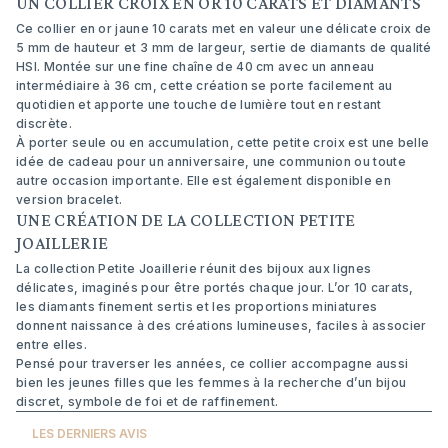
UN COLLIER CROIX EN OR 10 CARATS ET DIAMANTS
Ce collier en or jaune 10 carats met en valeur une délicate croix de
5 mm de hauteur et 3 mm de largeur, sertie de diamants de qualité
HSI. Montée sur une fine chaîne de 40 cm avec un anneau
intermédiaire à 36 cm, cette création se porte facilement au
quotidien et apporte une touche de lumière tout en restant
discrète.
À porter seule ou en accumulation, cette petite croix est une belle
idée de cadeau pour un anniversaire, une communion ou toute
autre occasion importante. Elle est également disponible en
version bracelet.
UNE CRÉATION DE LA COLLECTION PETITE
JOAILLERIE
La collection Petite Joaillerie réunit des bijoux aux lignes
délicates, imaginés pour être portés chaque jour. L’or 10 carats,
les diamants finement sertis et les proportions miniatures
donnent naissance à des créations lumineuses, faciles à associer
entre elles.
Pensé pour traverser les années, ce collier accompagne aussi
bien les jeunes filles que les femmes à la recherche d’un bijou
discret, symbole de foi et de raffinement.
LES DERNIERS AVIS