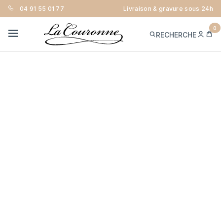
04 91 55 01 77
Livraison & gravure sous 24h
0
ME
PA
RECHERCHE
CON
MENU