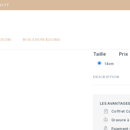
01 77
ouronne Couverts bébé filet ancien - métal argenté
COUVERTS 
ARGENTÉ
130 €
AISON
NOS SHOWROOMS
Taille
Prix
14cm
DESCRIPTION
LES AVANTAGE
Coffret C
Gravure à 
Paiement 