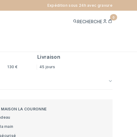
Expédition sous 24h avec gravure
BÉBÉ FILET ANCIEN - MÉTAL
0
ME
PANIER
RECHERCHE
CONNECTER
ref.
CVB830
Livraison
130 €
45 jours
S MAISON LA COURONNE
adeau
la main
sécurisé