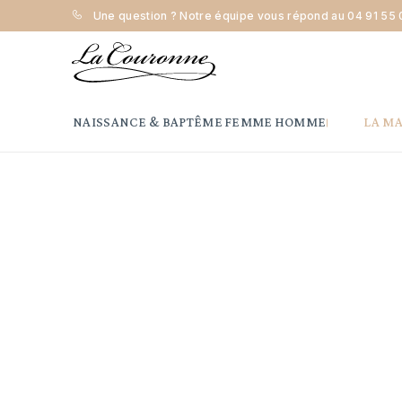
Une question ? Notre équipe vous répond au
04 91 55 
Accueil
Naissance & Baptême
Orfèvrerie
Maison la C
NAISSANCE & BAPTÊME
FEMME
HOMME
LA M