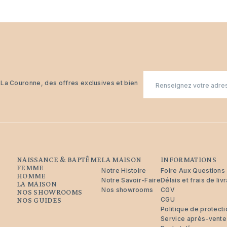
E-
n La Couronne, des offres exclusives et bien
mail
NAISSANCE & BAPTÊME
LA MAISON
INFORMATIONS
FEMME
Notre Histoire
Foire Aux Questions
HOMME
Notre Savoir-Faire
Délais et frais de liv
LA MAISON
Nos showrooms
CGV
NOS SHOWROOMS
CGU
NOS GUIDES
Politique de protec
Service après-vente