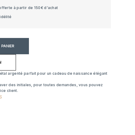
offerte à partir de 150€ d'achat
idélité
 PANIER
N
tal argenté parfait pour un cadeau de naissance élégant
raver des initiales, pour toutes demandes, vous pouvez
ice client.
S