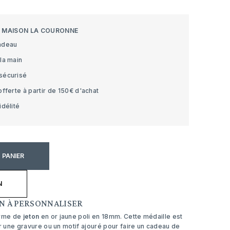
S MAISON LA COURONNE
adeau
la main
sécurisé
offerte à partir de 150€ d'achat
idélité
 PANIER
N
N À PERSONNALISER
rme de
jeton
en or jaune poli en 18mm. Cette médaille est
ir une gravure ou un motif ajouré pour faire un cadeau de