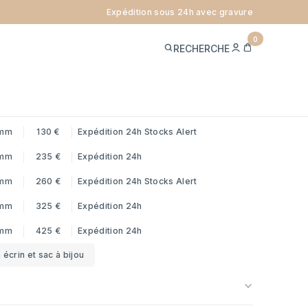
Expédition sous 24h avec gravure
JETON - OR JAUNE 18 CARATS
0
ME
PANIER
RECHERCHE
CONNECTER
ref.
MDP-18
ds
Prix
Livraison
mm
130 €
Expédition 24h
Stocks Alert
mm
235 €
Expédition 24h
mm
260 €
Expédition 24h
Stocks Alert
mm
325 €
Expédition 24h
mm
425 €
Expédition 24h
 écrin et sac à bijou