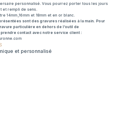
ersaire personnalisé. Vous pourrez porter tous les jours
et et rempli de sens.
tre 14mm,16mm et 18mm et en or blanc.
présentées sont des gravures réalisées à la main. Pour
vure particulière en dehors de l’outil de
 prendre contact avec notre service client :
ouronne.com
S
unique et personnalisé