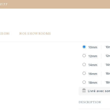
01 77
e Médaille jeton - or jaune 18 carats
MÉDAILLE 
130 €
AISON
NOS SHOWROOMS
Taille
Poi
10
10mm
12
12mm
14
14mm
16
16mm
18
18mm
Livré avec son
DESCRIPTION