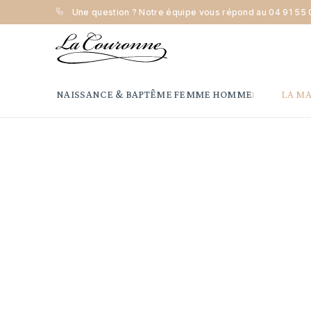
Une question ? Notre équipe vous répond au
04 91 55 
Accueil
Femme
Pendentif et collier
Maison la Couronn
NAISSANCE & BAPTÊME
FEMME
HOMME
LA M