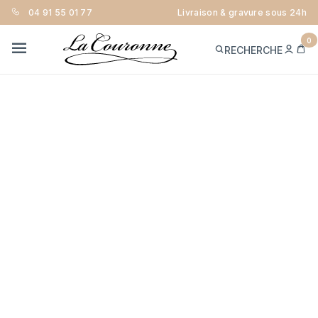
04 91 55 01 77
Livraison & gravure sous 24h
0
ME
PA
RECHERCHE
CON
MENU