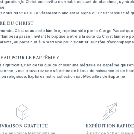
iguration,le Christ est revêtu d’un habit éclatant de blancheur, symbol
isé.
» nous dit St Paul. Le vêtement blanc est le signe du Christ ressuscité 
ÈRE DU CHRIST
monde. C’est sous cette lumière, représentée par le Cierge Pascal que 
n flambeau passé, invitant le baptisé à être à la suite du Christ lumière 
 parents, au parrain et à la marraine pour signifier leur rôle d’accompag
EAU POUR LE BAPTÊME ?
gnificatif, rien de tel que de choisir une médaille de baptême qui reflète
ouronne, vous trouverez une sélection de
bijoux de naissance
et de bap
on religieuse. Explorez notre collection ici :
Médailles de Baptême
IVRAISON GRATUITE
EXPÉDITION RAPID
0 € en France Métropolitaine.
À partir de 24h en France