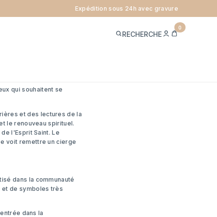
Expédition sous 24h avec gravure
0
ME
PANIER
RECHERCHE
CONNECTER
 dans la vie de foi. C'est
 chrétienne.
eux qui souhaitent se
ières et des lectures de la
et le renouveau spirituel.
de l'Esprit Saint. Le
e voit remettre un cierge
aptisé dans la communauté
s et de symboles très
 entrée dans la