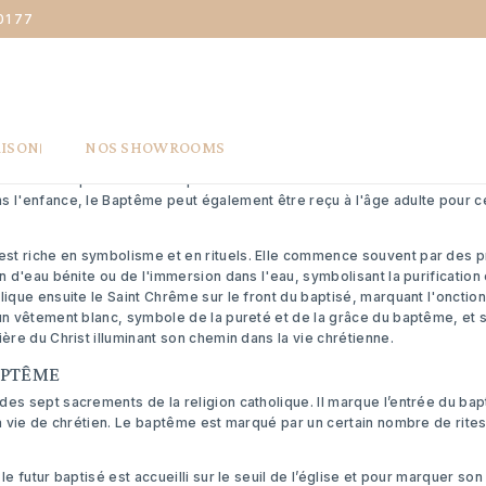
01 77
LES SYMBOLES DU BAPTÊME
APTÊME ?
AISON
NOS SHOWROOMS
es sacrements dans la tradition chrétienne et marque l'entrée officielle
sonne est purifiée de ses péchés et est accueillie dans la communauté
s l'enfance, le Baptême peut également être reçu à l'âge adulte pour c
t riche en symbolisme et en rituels. Elle commence souvent par des pr
n d'eau bénite ou de l'immersion dans l'eau, symbolisant la purification 
ique ensuite le Saint Chrême sur le front du baptisé, marquant l'onction 
un vêtement blanc, symbole de la pureté et de la grâce du baptême, et s
ière du Christ illuminant son chemin dans la vie chrétienne.
APTÊME
des sept sacrements de la religion catholique. Il marque l’entrée du b
sa vie de chrétien. Le baptême est marqué par un certain nombre de rite
le futur baptisé est accueilli sur le seuil de l’église et pour marquer son