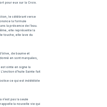
ort pour eux sur la Croix.
tion, le célébrant verse
 prononce la formule
 sans la présence de l’eau.
tême, elle représente la
le touche, elle lave du
d’olive, de baume et
 ordonné en sont marquées,
 est ointe en signe la
’onction d’huile Sainte fait
bolise ce qui est indélébile
a n’est pas la seule
 rappelle la nouvelle vie qui