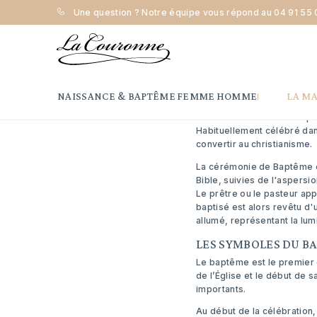
Une question ? Notre équipe vous répond au
04 91 55 
Accueil
Les symboles du baptême
QU'EST-CE QUE LE B
NAISSANCE & BAPTÊME
FEMME
HOMME
LA M
Le Baptême est le premier d
un moment sacré où une per
Habituellement célébré dan
convertir au christianisme.
La cérémonie de Baptême es
Bible, suivies de l'aspersio
Le prêtre ou le pasteur appl
baptisé est alors revêtu d'
allumé, représentant la lum
LES SYMBOLES DU B
Le baptême est le premier 
de l’Église et le début de 
importants.
Au début de la célébration, 