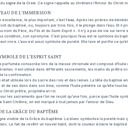
 du
signe de la Croix
. Ce signe rappelle au chrétiens l’Amour du Christ m
'EAU DE L'IMMERSION
excellence, le plus important, c’est
l’eau.
Après les prières de bénédic
 front du baptisé, ou, toujours par trois fois, il le plonge dans l’eau. Et il
au nom du Père, du Fils et du Saint-Esprit « . Il n’y a pas de vie sur terre
est sa condition, son synonyme. C’est pourquoi l’eau est le symbole du bap
eut vivre. L’eau est aussi symbole de pureté. Elle lave et purifie ce qu’el
YMBOLE DE L'ESPRIT SAINT
ile parfumée consacrée lors de la messe chrismale est composé d’huile 
rantes. Il est utilisé dans différents sacrements, les mains du prêtre
e la confirmation.
i était utilisée lors du sacre des rois et des reines. La tête du baptisé en
nt et de ses dons dans son âme, comme l’huile pénètre ce qu’elle touche. L
 au Christ prêtre, prophète et roi.
pour les sacrements que l’on ne reçoit qu’une fois, parce que l’huile sym
e Saint Chrême, on est marqué à tout jamais par l’amour de Dieu.
DE LA GRÂCE DU BAPTÊME
igne visible de la Grâce du baptême. Le blanc symbolise la pureté mais ç
anc. Le fait de revêtir un nouvel habit, dont la couleur éclaire le baptisé