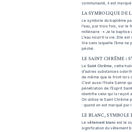
communauté, il est marqué
LA SYMBOLIQUE DE L
Le symbole du baptême par 
l’eau, par trois fois, sur le
millénaire : « Je te baptise 
L’eau nourrit la vie. Elle 
Vie sans laquelle l’âme ne p
péché.
LE SAINT CHRÊME : S
Le
Saint Chrême
, cette hu
d’autres substances odorifé
de même que le front lors d
C’est aussi l’Huile Sainte qu
pénétration de l’Esprit Sai
identifie celui qui la reçoit
On utilise le Saint Chrême 
: quand on est marqué par l
LE BLANC, SYMBOLE 
Le
vêtement blanc
est le s
signification du vêtement bl