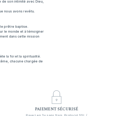
e de son intimité avec Dieu,
que nous avons revêtu.
le prêtre baptise.
pour le monde et à témoigner
nement dans cette mission
 la foi et la spiritualité.
tême, chacune chargée de
E
PAIEMENT SÉCURISÉ
Payez en 3x sans frais. Protocol SSL /