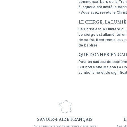
commence. Lors de la Transf
à laquelle est invité le bapt
«Vous avez revêtu le Christ
LE CIERGE, LA LUMI
Le Christ est la
Lumière
du 
Le cierge est allumé, tel u
de sa foi. Il est remis aux
de baptisé.
QUE DONNER EN CAD
Pour un cadeau de baptême si
Sur notre site Maison La C
symbolisme et de significati
SAVOIR-FAIRE FRANÇAIS
L
Nos bijoux sont fabriqués dans nos
Dès 45