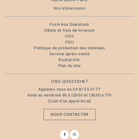
Nos showrooms
Foire Aux Questions
Délais et frais de livraison
CGV
CGU
Politique de protection des données
Service après-vente
Rachat d’or
Plan du site
UNE QUESTION ?
Appelez-nous au
04 91 55 01 77
lundi au vendredi 9h à 12h30 et 13h30 à 17h
(Coût d’un appel local)
NOUS CONTACTER
Suivez-
Suivez-
nous
nous