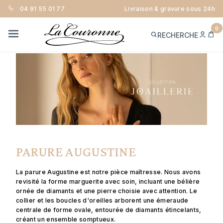
04 91 55 01 77
Livraison & gravure sous 24h
GUIDE SUR NOS PARURES
0
ME
PA
RECHERCHE
CON
MENU
PARURE AUGUSTINE
La parure Augustine est notre pièce maîtresse. Nous avons
revisité la forme marguerite avec soin, incluant une bélière
ornée de diamants et une pierre choisie avec attention. Le
collier et les boucles d'oreilles arborent une émeraude
centrale de forme ovale, entourée de diamants étincelants,
créant un ensemble somptueux.