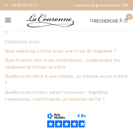
04 91 55 01 77
Livraison & gravure sous 24h
GUIDE SUR NOS CROIX
0
ME
PA
RECHERCHE
CON
MENU
Quelle croix offrir pour un baptême ou une communion
?
Collection croix
Quel matériau choisir pour une croix de baptême ?
Signification des croix chrétiennes : comprendre les
symboles et choisir la vôtre
Quelle croix offrir à une femme, un homme ou un enfant
?
Quelle croix choisir selon l’occasion : baptême,
communion, confirmation, profession de foi ?