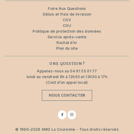
Foire Aux Questions
Délais et frais de livraison
CGV
CGU
Politique de protection des données
Service après-vente
Rachat d’or
Plan du site
UNE QUESTION ?
Appelez-nous au
04 91 55 01 77
lundi au vendredi 9h à 12h30 et 13h30 à 17h
(Coût d’un appel local)
NOUS CONTACTER
Suivez-
Suivez-
nous
nous
sur
sur
Facebook
Instagram
© 1990–2026 AMG La Couronne - Tous droits réservés