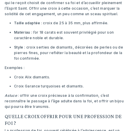
qui le reçoit choisit de confirmer sa foi et d’accueillir pleinement
l’Esprit Saint. Offrir une croix à cette occasion, c’est marquer la
solidité de cet engagement, un peu comme un sceau spirituel.
Taille adaptée
: croix de 25 à 35 mm, plus affirmée.
Matériau
: l’or 18 carats est souvent privilégié pour son
caractère noble et durable.
Style
: croix serties de diamants, décorées de perles ou de
pierres fines, pour refléter la beauté et la profondeur de la
foi confirmée.
Exemples :
Croix Alix diamants
.
Croix Garance turquoises et diamants
.
Astuce
: offrir une croix précieuse à la confirmation, c’est
reconnaître le passage à l’âge adulte dans la foi, et offrir un bijou
qui pourra être transmis.
QUELLE CROIX OFFRIR POUR UNE PROFESSION DE
FOI ?
La profession de foi, souvent célébrée à l’adolescence, est un