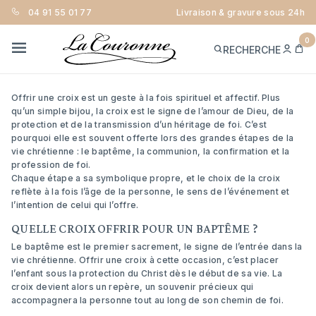
04 91 55 01 77
Livraison & gravure sous 24h
QUELLE CROIX CHOISIR SELON
L’OCCASION : BAPTÊME, COMMUNION,
0
ME
PA
RECHERCHE
CONFIRMATION, PROFESSION DE FOI ?
CON
MENU
Offrir une croix est un geste à la fois spirituel et affectif. Plus
qu’un simple bijou, la croix est le signe de l’amour de Dieu, de la
protection et de la transmission d’un héritage de foi. C’est
pourquoi elle est souvent offerte lors des grandes étapes de la
vie chrétienne : le baptême, la communion, la confirmation et la
profession de foi.
Chaque étape a sa symbolique propre, et le choix de la croix
reflète à la fois l’âge de la personne, le sens de l’événement et
l’intention de celui qui l’offre.
QUELLE CROIX OFFRIR POUR UN BAPTÊME ?
Le baptême est le premier sacrement, le signe de l’entrée dans la
vie chrétienne. Offrir une croix à cette occasion, c’est placer
l’enfant sous la protection du Christ dès le début de sa vie. La
croix devient alors un repère, un souvenir précieux qui
accompagnera la personne tout au long de son chemin de foi.