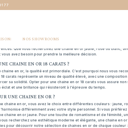
01 77
NT CHOISIR UNE CHAÎNE EN OR 18 CA
 une
chaine en or,
mais vous vous demandez comment faire le meilleur 
AISON
NOS SHOWROOMS
rons des conseils judicieux pour vous aider à sélectionner la chaine en
rences. Que vous recherchiez une chaine en or jaune, rose ou blanc, av
t vous avez besoin pour prendre la meilleure décision.
NE CHAINE EN OR 18 CARATS ?
chaine en or, la qualité est primordiale. C'est pourquoi nous vous r
 Le 18 carats représente un niveau de qualité élevé, avec une compositio
rcer sa solidité. Opter pour une chaine en or 18 carats vous assure non
éclat et une brillance qui résisteront à l'épreuve du temps.
UR UNE CHAINE EN OR ?
 chaine en or, vous avez le choix entre différentes couleurs : jaune, r
s'harmonise différemment avec votre style personnel. Si vous préférez 
une
chaine en or jaune
. Pour une touche de romantisme et de féminité, u
si vous recherchez une esthétique moderne et élégante, une
chaine en or
es pour découvrir notre sélection de chaines en or de chaque couleur : 