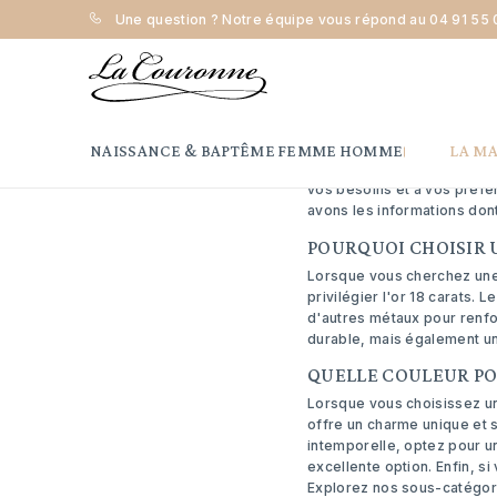
Une question ? Notre équipe vous répond au
04 91 55 
Accueil
Comment choisir une chaîne en or 18 carats ?
COMME
Vous envisagez d'acquérir
NAISSANCE & BAPTÊME
FEMME
HOMME
LA M
Dans ce guide, nous partage
vos besoins et à vos préfé
avons les informations don
POURQUOI CHOISIR U
Lorsque vous cherchez une 
privilégier l'or 18 carats.
d'autres métaux pour renfo
durable, mais également un 
QUELLE COULEUR PO
Lorsque vous choisissez une
offre un charme unique et 
intemporelle, optez pour 
excellente option. Enfin, 
Explorez nos sous-catégori