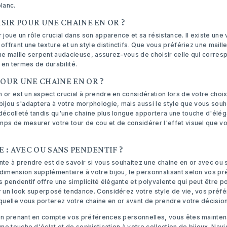
blanc.
SIR POUR UNE CHAINE EN OR ?
r joue un rôle crucial dans son apparence et sa résistance. Il existe une 
 offrant une texture et un style distinctifs. Que vous préfériez une mail
une maille serpent audacieuse, assurez-vous de choisir celle qui corres
 en termes de durabilité.
OUR UNE CHAINE EN OR ?
 or est un aspect crucial à prendre en considération lors de votre choix
bijou s'adaptera à votre morphologie, mais aussi le style que vous souh
 décolleté tandis qu'une chaine plus longue apportera une touche d'élé
mps de mesurer votre tour de cou et de considérer l'effet visuel que vo
 : AVEC OU SANS PENDENTIF ?
nte à prendre est de savoir si vous souhaitez une chaine en or avec ou 
dimension supplémentaire à votre bijou, le personnalisant selon vos pré
 pendentif offre une simplicité élégante et polyvalente qui peut être p
er un look superposé tendance. Considérez votre style de vie, vos préf
aquelle vous porterez votre chaine en or avant de prendre votre décision
 en prenant en compte vos préférences personnelles, vous êtes maintenan
une touche d'éclat et de sophistication à votre collection de bijoux. Nav