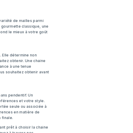
variété de mailles parmi
le gourmette classique, une
pond le mieux à votre goût
. Elle détermine non
aitez obtenir. Une chaine
gance à une tenue
us souhaitez obtenir avant
sans pendentif. Un
férences et votre style.
ortée seule ou associée à
érences en matière de
 finale.
t prêt à choisir la chaine
iguez à travers nos