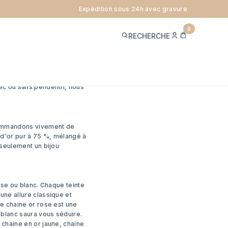
Expédition sous 24h avec gravure
0
ME
PANIER
RECHERCHE
RATS ?
CONNECTER
choix ?
 or parfaite qui répond à
ec ou sans pendentif, nous
ecommandons vivement de
n d'or pur à 75 %, mélangé à
 seulement un bijou
ose ou blanc. Chaque teinte
une allure classique et
ne
chaine or rose
est une
 blanc
saura vous séduire.
chaine en or jaune, chaine